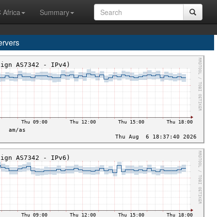
 Africa
Summary
rvers