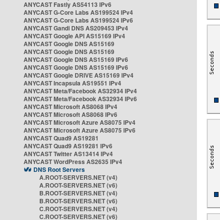
ANYCAST Fastly AS54113 IPv6
ANYCAST G-Core Labs AS199524 IPv4
ANYCAST G-Core Labs AS199524 IPv6
ANYCAST Gandi DNS AS209453 IPv4
ANYCAST Google API AS15169 IPv4
ANYCAST Google DNS AS15169
ANYCAST Google DNS AS15169
ANYCAST Google DNS AS15169 IPv6
ANYCAST Google DNS AS15169 IPv6
ANYCAST Google DRIVE AS15169 IPv4
ANYCAST Incapsula AS19551 IPv4
ANYCAST Meta/Facebook AS32934 IPv4
ANYCAST Meta/Facebook AS32934 IPv6
ANYCAST Microsoft AS8068 IPv4
ANYCAST Microsoft AS8068 IPv6
ANYCAST Microsoft Azure AS8075 IPv4
ANYCAST Microsoft Azure AS8075 IPv6
ANYCAST Quad9 AS19281
ANYCAST Quad9 AS19281 IPv6
ANYCAST Twitter AS13414 IPv4
ANYCAST WordPress AS2635 IPv4
DNS Root Servers
A.ROOT-SERVERS.NET (v4)
A.ROOT-SERVERS.NET (v6)
B.ROOT-SERVERS.NET (v4)
B.ROOT-SERVERS.NET (v6)
C.ROOT-SERVERS.NET (v4)
C.ROOT-SERVERS.NET (v6)