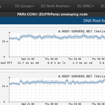
r
DC Europe
DC North America
DC APAC
DC
PAR3-CCH01 (EU/FR/Paris) smokeping node
DNS Root Se